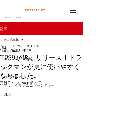
記事
All Posts
DSPゴルフスタジオ
All Posts
2022年9月9日
TPS9が遂にリリース！トラ
キャンペーン情報
ックマンが更に使いやすく
DSPニュース
なりました。
施設利用方法
更新日：
2022年10月29日
トラックマンユニバーシティー
SDR