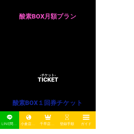
​酸素BOXのみの利用を希望される場合
​酸素BOX月額プラン
​5,500円
​月額
(税込)
​●１日１枠40分利用可能
​-チケット​-
​TICKET
​DSP会員様専用
酸素BOX​１回券チケット
​1,100円
​１枠40分
(税込)
LINE問い合わせ
小倉店予約
千早店予約
登録手順
ガイド