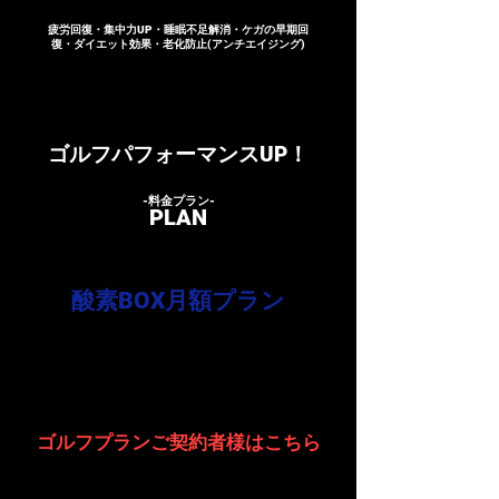
​疲労回復・集中力UP・睡眠不足解消・ケガの早期回
復・ダイエット効果・老化防止(アンチエイジング)
​ゴルフパフォーマンスUP！
​-料金プラン​-
​PLAN
​DSP会員様専用
​酸素BOX月額プラン
​3,300円
​月額
(税込)
​●１日１枠40分利用可能
​ゴルフプランご契約者様はこちら