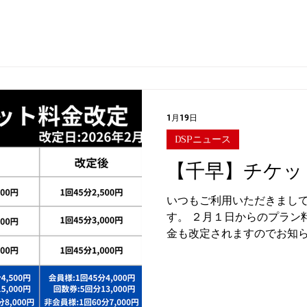
ますが、 何卒事情をご賢察のうえ、ご理解賜りますようお願い
! ＼ 現在入会金０円キャンペーン実施中！ また無料体験時に 初
す✨ ご入会を検討されている方は ぜひ無料体験にお越しくだ
1月19日
DSPニュース
【千早】チケッ
いつもご利用いただきまし
す。 ２月１日からのプラン
金も改定されますのでお知