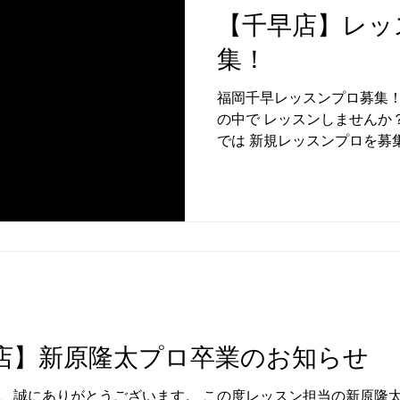
登録をお願い致します。
【千早店】レッ
集！
福岡千早レッスンプロ募集！
の中で レッスンしませんか？
では 新規レッスンプロを募集
歩7分 📍Trackman４/S
は ご希望を伺いながら柔軟
「まずは環境をみてみたい」
合わせはＨＰ内、お問い合
おります。
店】新原隆太プロ卒業のお知らせ
誠にありがとうございます。 この度レッスン担当の新原隆太プロ