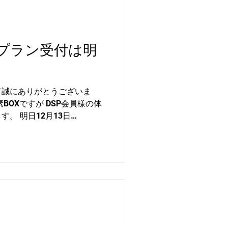
利用いただけます。 その他ご
NEにてお問い合わせくださ
00-17:00)
プラン受付は明
て誠にありがとうございま
BOXですが DSP会員様の体
。 明日12月13日
ご契約の受付開始となりますので
申し込みください。 ◆お申
約サイト➡︎マイページ➡︎契約
】からご契約いただけます。