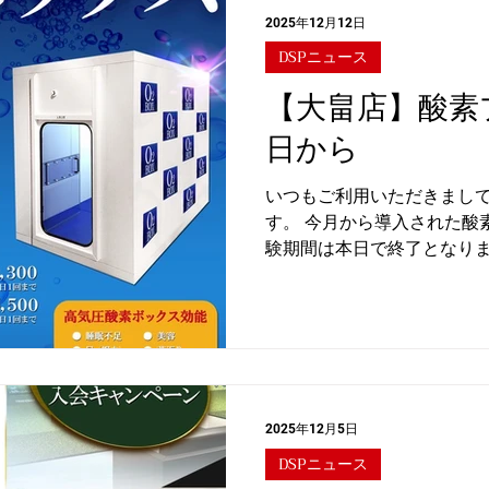
で(実質90分)、引き続きご
2025年12月12日
不明点ございましたら、LI
DSPニュース
い。 (お問い合わせ対応時間：9:
【大畠店】酸素
日から
いつもご利用いただきまし
す。 今月から導入された酸素
験期間は本日で終了となります
(土)10:00〜 酸素プラン
ご利用継続希望の方はぜひお
し込み方法 DSP会員様は 予
管理➡︎【プランを契約する
2025年12月5日
DSPニュース