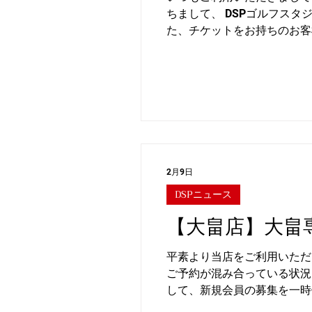
ちまして、 DSPゴルフス
た、チケットをお持ちのお客
ない場合があるかと存じます
第ご連絡させていただきます
2月9日
DSPニュース
【大畠店】大畠
平素より当店をご利用いただ
ご予約が混み合っている状況
して、新規会員の募集を一時
も、 当該モーニングプラン