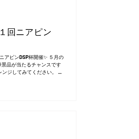
１回ニアピン
ニアピンDSP杯開催✨ ５月の
豪華景品が当たるチャンスです
レンジしてみてください。 期
参加費：無料(DSP会員様限定) 舞
里コース 賞品：Amazonギ
 ルールは簡単、３つのホー
何度でも」挑戦できるので、
しみましょう！ たくさんの
 トラックマンホーム画面
可能です。 ⚠️ご参加には携
」が必要になります。 事前にご