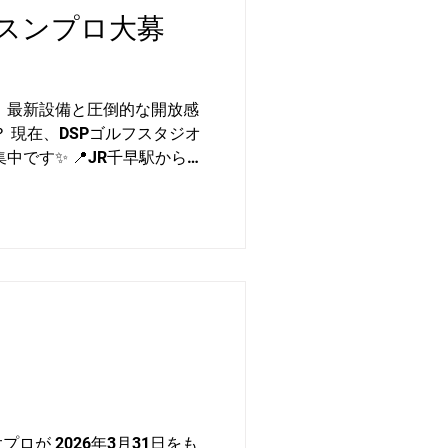
スンプロ大募
 最新設備と圧倒的な開放感
 現在、DSPゴルフスタジオ
中です✨ 📍JR千早駅から徒
DR 完備 給与や勤務条件について
に決定させていただきます。
という方も大歓迎！ お問い
わせフォームからお待ちして
が 2026年3月31日をも