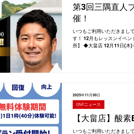
第3回三隅直人
催！
いつもご利用いただきまし
す！ 12月もレッスンイベン
所】 ◆大畠店 12月11日(木)
21:00 ◆千早店 12月12日(金
21:00 【料金】1回55分 会
10,000円(打席料込) 今
ます！！ ※追加料金なし 
しております！ ◆予約受付 12
り次第終了 ※お１人様１枠
2025年11月30日
DSPニュース
【大畠店】酸素B
いつもご利用いただきまし