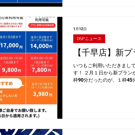
1月12日
DSPニュース
【千早店】新プ
いつもご利用いただきまし
す！ ２月１日から新プラン
枠90分だったのが、１枠45
伴い ２月１日からのご予約は
りますので、 予めご了承くだ
変更はお客様ご自身でお願い
お手続きで3月1日から適用
ーニングプランの方でお手
VIPプランに切り替わりま
プラン変更されない場合は