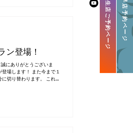
大畠店・相生店ご予約ページ
福岡千早店予約ページ
ラン登場！
て誠にありがとうございま
が登場します！ また今まで１
分に切り替わります。 これに
２月１日0:00より開始 とな
さい。 ⚠️注意事項 ①プラン
致します。 2月10日までの
されます。 ②ベーシック・モ
続きされない場合は自動的に
す。 その他既存のプランの方で
予約枠を２枠に変更しますの