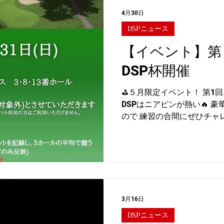
4月30日
DSPニュース
【イベント】第
DSP杯開催
⛳️５月限定イベント！ 第1回
DSPはニアピンが熱い🔥 
ので 練習の合間にぜひチャ
間：5/1(金)〜5/31(日) 
台：太平洋ゴルフ倶楽部 美野
フト券、会費１ヶ月無料など
ルでピンに寄せるだけ！ 「
自己ベスト更新を目指して楽
ご参加お待ちしております！
【トーナメント】からご参加
3月16日
帯アプリ「 TRACKMAN
DSPニュース