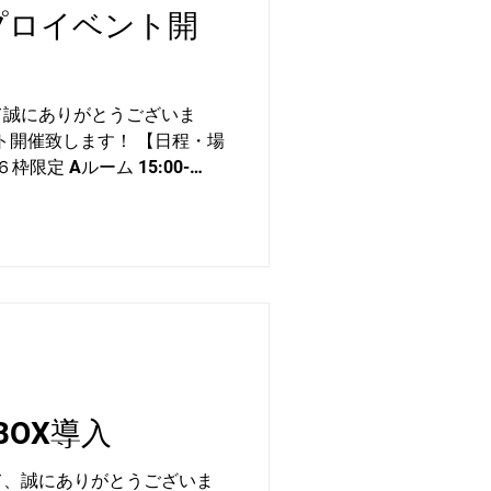
プロイベント開
て誠にありがとうございま
ト開催致します！ 【日程・場
６枠限定 Aルーム 15:00-
)６枠限定 Bルーム 15:00-
員様：7,000円 非会員様：
回は同伴者の方もレッスン受けれ
ご友人同士でのご参加もお待ち
月6日(土)12:00~枠が埋ま
までとさせていただきます。
OX導入
て、誠にありがとうございま