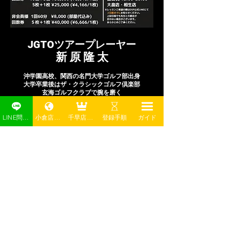
​JGTOツアープレーヤー
​新 原 隆 太
​沖学園高校、関西の名門大学ゴルフ部出身
大学卒業後はザ・クラシックゴルフ倶楽部
​玄海ゴルフクラブで腕を磨く
１回60分のマンツーマンレッスン
会員様：5,000円
LINE問い合わせ
小倉店予約
千早店予約
登録手順
ガイド
非会員様：8,000円(打席料込)
​レッスン日程は
予約サイト
に記載しております
大畠店・相生店
記載の日程の中からお選びいただき
ご希望の日時・店舗・お部屋(トラックマン or SDR)を
​DSPLINE
にてお知らせください。
Copyright © DSP
GOLFSTUDIO. All Rights Reserved.｜DSPゴルフスタジオ｜福岡市・北九州市24時間会員制のインドアゴルフ
場・シミュレーションゴルフ