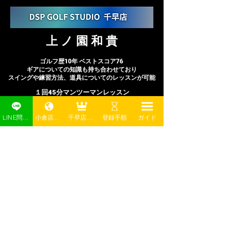
​上 ノ 園 和 貴
​ゴルフ歴10年 ベストスコア76
ギアについての知識も持ち合わせており
​スイングや練習方法、道具についてのレッスンが可能
１回45分マンツーマンレッスン
会員様：4,000円
非会員様：7,000円(打席料込)
LINE問い合わせ
小倉店予約
千早店予約
登録手順
ガイド
レッスン日程は
予約サイト
に記載しております
千早店
記載の日程の中からお選びいただき
ご希望の日時・お部屋(トラックマン or SDR)を
​DSPLINE
にお知らせください。
Copyright © DSP
GOLFSTUDIO. All Rights Reserved.｜DSPゴルフスタジオ｜福岡市・北九州市24時間会員制のインドアゴルフ
場・シミュレーションゴルフ