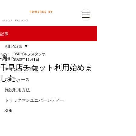
記事
All Posts
DSPゴルフスタジオ
All Posts
2023年11月1日
千早店チケット利用始めま
キャンペーン情報
した。
DSPニュース
施設利用方法
トラックマンユニバーシティー
SDR