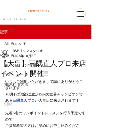
記事
All Posts
DSPゴルフスタジオ
All Posts
2025年10月6日
【大畠】三隅直人プロ来店
キャンペーン情報
イベント開催!!
DSPニュース
いつもご利用いただきまして誠にありがとうご
施設利用方法
ざいます！
トラックマンユニバーシティー
10月17日(金)にドラコンの世界チャンピオンで
ある
三隅直人プロ
が大畠店に来店されます！
SDR
先着6名のワンポイントレッスンを行う予定です
ので
ご参加希望の方はお早めにお申し込みくださ