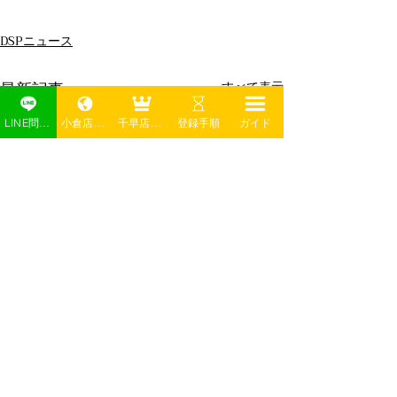
DSPニュース
最新記事
すべて表示
LINE問い合わせ
小倉店予約
千早店予約
登録手順
ガイド
【大畠店・相生
隆太プロ卒業の