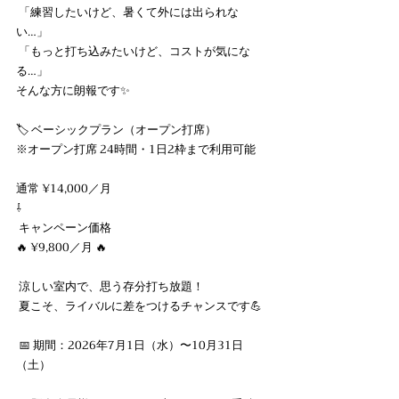
 「練習したいけど、暑くて外には出られな
い…」
 「もっと打ち込みたいけど、コストが気にな
る…」 
そんな方に朗報です✨ 
🏷️ ベーシックプラン（オープン打席） 
※オープン打席 24時間・1日2枠まで利用可能 
通常 ¥14,000／月 
⇩
 キャンペーン価格 
🔥 ¥9,800／月 🔥
 涼しい室内で、思う存分打ち放題！
 夏こそ、ライバルに差をつけるチャンスです💪
 📅 期間：2026年7月1日（水）〜10月31日
（土）