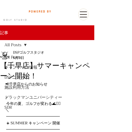
記事
All Posts
DSPゴルフスタジオ
All Posts
6月1日
【千早店】サマーキャンペ
キャンペーン情報
ーン開始！
DSPニュース
📢千早店からのお知らせ
施設利用方法
トラックマンユニバーシティー
／
 今年の夏、ゴルフが変わる🌊🏌️‍♂️ 
SDR
＼
 ━━━━━━━━━━━━━━
 ☀️ SUMMER キャンペーン 開催
 ━━━━━━━━━━━━━━